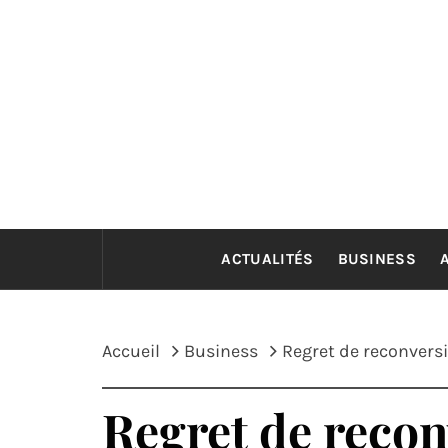
Passer
au
contenu
ACTUALITÉS
BUSINESS
Accueil
Business
Regret de reconvers
Regret de recon