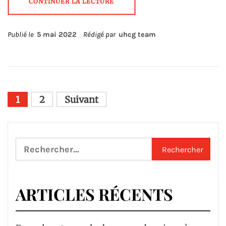
CONTINUER LA LECTURE
Publié le
5 mai 2022
Rédigé par
uhcg team
Pagination
1
2
Suivant
des
publications
Rechercher :
ARTICLES RÉCENTS