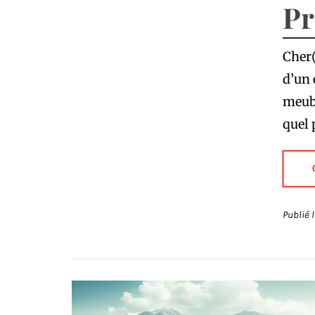
Pr
Cher(
d’un 
meubl
quel 
Publié 