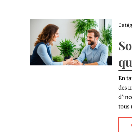
Catég
So
qu
En ta
des m
d’inc
tous 