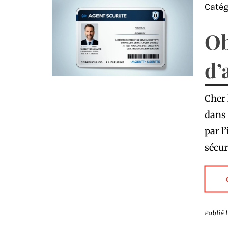
Catég
Ob
d’
Cher 
dans 
par l
sécur
Publié 