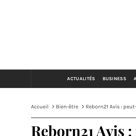
Passer
au
contenu
ACTUALITÉS
BUSINESS
Accueil
Bien-être
Reborn21 Avis : peut
Reborn21 Avis :