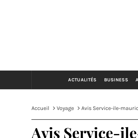
Passer
au
contenu
ACTUALITÉS
BUSINESS
Accueil
Voyage
Avis Service-ile-mauri
Avis Service-il