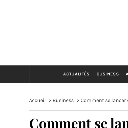
Passer
au
contenu
ACTUALITÉS
BUSINESS
Accueil
Business
Comment se lancer d
Comment se lanc