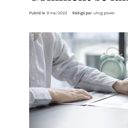
Publié le
9 mai 2022
Rédigé par
uhcg power